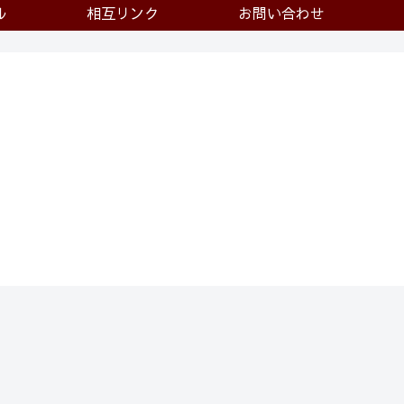
ル
相互リンク
お問い合わせ