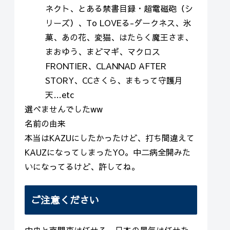
ネクト、とある禁書目録・超電磁砲（シ
リーズ）、To LOVEる-ダークネス、氷
菓、あの花、変猫、はたらく魔王さま、
まおゆう、まどマギ、マクロス
FRONTIER、CLANNAD AFTER
STORY、CCさくら、まもって守護月
天…etc
選べませんでしたww
名前の由来
本当はKAZUにしたかったけど、打ち間違えて
KAUZになってしまったYO。中二病全開みた
いになってるけど、許してね。
ご注意ください
中央と南関東は任せろ。日本の景気は任せた。