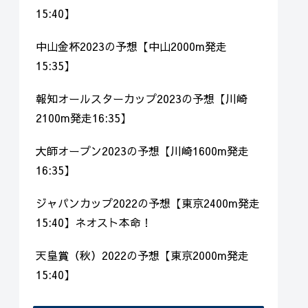
15:40】
中山金杯2023の予想【中山2000m発走
15:35】
報知オールスターカップ2023の予想【川崎
2100m発走16:35】
大師オープン2023の予想【川崎1600m発走
16:35】
ジャパンカップ2022の予想【東京2400m発走
15:40】ネオスト本命！
天皇賞（秋）2022の予想【東京2000m発走
15:40】