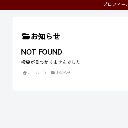
プロフィー
お知らせ
NOT FOUND
投稿が見つかりませんでした。
ホーム
お知らせ