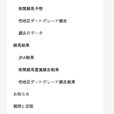
南関競馬予想
他地区ダートグレード競走
過去のデータ
競馬結果
JRA結果
南関競馬重賞競走結果
他地区ダートグレード競走結果
お知らせ
質問と回答