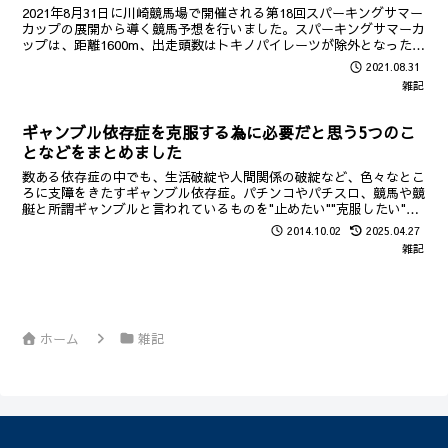
2021年8月31日に川崎競馬場で開催される第18回スパーキングサマー
カップの展開から導く競馬予想を行いました。スパーキングサマーカ
ップは、距離1600m、出走頭数はトキノパイレーツが除外となったの
で13頭、発走時刻は20:10となっています。
2021.08.31
雑記
ギャンブル依存症を克服する為に必要だと思う5つのこ
となどをまとめました
数ある依存症の中でも、生活破綻や人間関係の破綻など、色々なとこ
ろに支障をきたすギャンブル依存症。パチンコやパチスロ、競馬や競
艇と所謂ギャンブルと言われているものを"止めたい""克服したい"と
いう気持ちを持たれている方向けの内容となっています。私の経験も
2014.10.02
2025.04.27
交えながら5つのポイントに絞って書かせていただきました。
雑記
ホーム
雑記