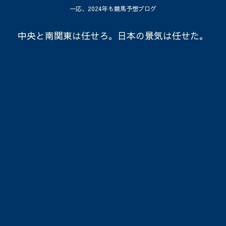
一応、2024年も競馬予想ブログ
中央と南関東は任せろ。日本の景気は任せた。