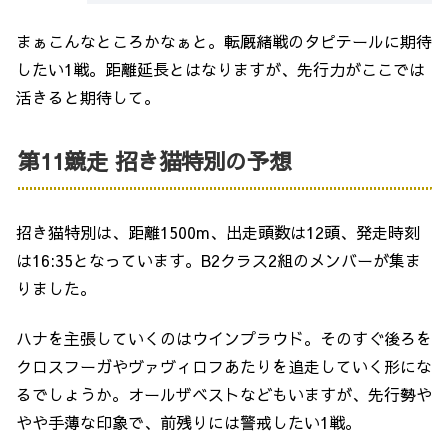
まぁこんなところかなぁと。転厩緒戦のタピテールに期待
したい1戦。距離延長とはなりますが、先行力がここでは
活きると期待して。
第11競走 招き猫特別の予想
招き猫特別は、距離1500m、出走頭数は12頭、発走時刻
は16:35となっています。B2クラス2組のメンバーが集ま
りました。
ハナを主張していくのはウインプラウド。そのすぐ後ろを
クロスフーガやヴァヴィロフあたりを追走していく形にな
るでしょうか。オールザベストなどもいますが、先行勢や
やや手薄な印象で、前残りには警戒したい1戦。