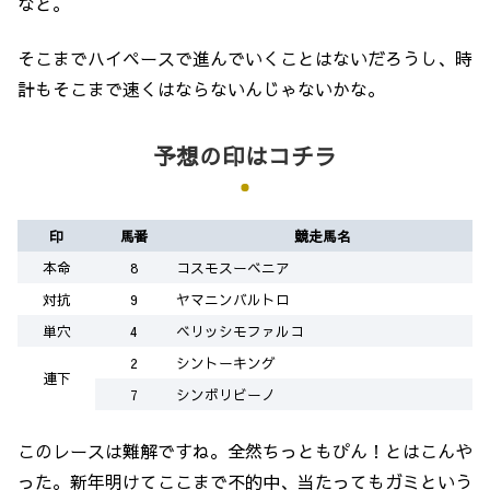
なと。
そこまでハイペースで進んでいくことはないだろうし、時
計もそこまで速くはならないんじゃないかな。
予想の印はコチラ
印
馬番
競走馬名
本命
8
コスモスーベニア
対抗
9
ヤマニンバルトロ
単穴
4
ベリッシモファルコ
2
シントーキング
連下
7
シンボリビーノ
このレースは難解ですね。全然ちっともぴん！とはこんや
った。新年明けてここまで不的中、当たってもガミという