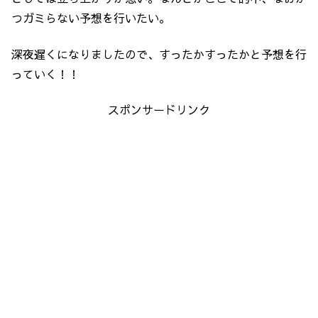
つガミらない予想を行いたい。
深夜遅くになりましたので、すったかすったかと予想を行
っていく！！
スポンサードリンク