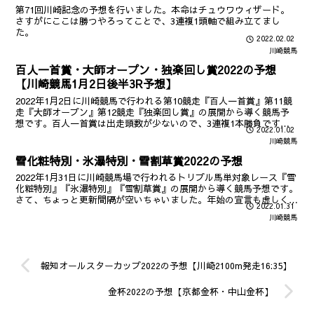
第71回川崎記念の予想を行いました。本命はチュウワウィザード。
さすがにここは勝つやろってことで、3連複1頭軸で組み立てまし
た。
2022.02.02
川崎競馬
百人一首賞・大師オープン・独楽回し賞2022の予想
【川崎競馬1月2日後半3R予想】
2022年1月2日に川崎競馬で行われる第10競走『百人一首賞』第11競
走『大師オープン』第12競走『独楽回し賞』の展開から導く競馬予
想です。百人一首賞は出走頭数が少ないので、3連複1本勝負です。
2022.01.02
早く初当たりが欲しいぞい。
川崎競馬
雪化粧特別・氷瀑特別・雪割草賞2022の予想
2022年1月31日に川崎競馬場で行われるトリプル馬単対象レース『雪
化粧特別』『氷瀑特別』『雪割草賞』の展開から導く競馬予想です。
さて、ちょっと更新間隔が空いちゃいました。年始の宣言も虚しく、
2022.01.31
2021年の体たらくに戻ってきました。2月からは...
川崎競馬
報知オールスターカップ2022の予想【川崎2100m発走16:35】
金杯2022の予想【京都金杯・中山金杯】