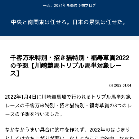
一応、2024年も競馬予想ブログ
中央と南関東は任せろ。日本の景気は任せた。
千客万来特別・招き猫特別・福寿草賞2022
の予想【川崎競馬トリプル馬単対象レー
ス】
2022.01.04
2022年1月4日に川崎競馬場で行われるトリプル馬単対象
レースの千客万来特別・招き猫特別・福寿草賞の3つのレ
ースの予想を行いました。
なかなかうまい具合に的中を作れず、2022年のはじまり
としては立ち上がりが悪い。なんとかここで的中、なおか