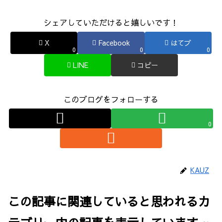
シェアしていただけると嬉しいです！
X
Facebook
はてブ
0
0
0
LINE
コピー
このブログをフォローする
0
KAUZ
この記事に関連していると思われるカ