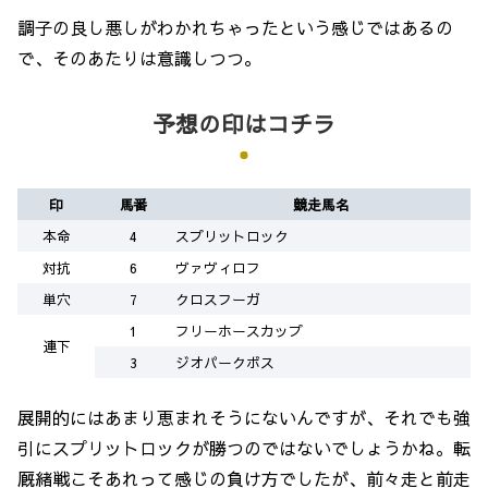
調子の良し悪しがわかれちゃったという感じではあるの
で、そのあたりは意識しつつ。
予想の印はコチラ
印
馬番
競走馬名
本命
4
スプリットロック
対抗
6
ヴァヴィロフ
単穴
7
クロスフーガ
1
フリーホースカップ
連下
3
ジオパークボス
展開的にはあまり恵まれそうにないんですが、それでも強
引にスプリットロックが勝つのではないでしょうかね。転
厩緒戦こそあれって感じの負け方でしたが、前々走と前走