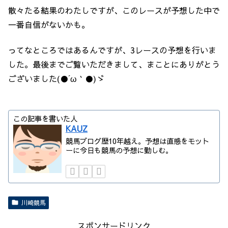
散々たる結果のわたしですが、このレースが予想した中で
一番自信がないかも。
ってなところではあるんですが、3レースの予想を行いま
した。最後までご覧いただきまして、まことにありがとう
ございました(●´ω｀●)ゞ
この記事を書いた人
KAUZ
競馬ブログ歴10年越え。予想は直感をモット
ーに今日も競馬の予想に勤しむ。
川崎競馬
スポンサードリンク