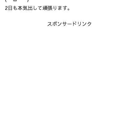
2日も本気出して頑張ります。
スポンサードリンク