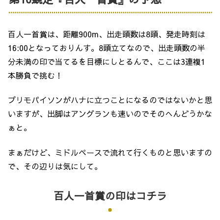
百人一首賞は、距離900m、出走頭数は8頭、発走時刻は
16:00となっておりんす。8頭立てなので、出走頭数の半
分未満の印で当てるを目標にしとるんで、ここは3連複1
本勝負で挑む！
プリモパイソンがハナに立つことになるのではないかと思
いますが、出脚はアングランも速いのでそのへんどうかな
ぁと。
まぁだけど、ミドルペースで流れて行くものと思いますの
で、その辺りは気にして。
百人一首賞の印はコチラ