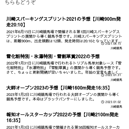
ちらもどうぞ
川崎スパーキングスプリント2021の予想【川崎900m発
走20:10】
2021年6月15日に川崎競馬場で開催される第1回川崎スパーキングス
プリントの展開から導く競馬予想です。川崎スパーキングスプリント
は、距離900m、出走頭数は12頭、発走時刻は20:10となっています。
2021.06.15
本命はダンディーヴォーグとしました。
川崎競馬
雪化粧特別・氷瀑特別・雪割草賞2022の予想
2022年1月31日に川崎競馬場で行われるトリプル馬単対象レース『雪
化粧特別』『氷瀑特別』『雪割草賞』の展開から導く競馬予想です。
さて、ちょっと更新間隔が空いちゃいました。年始の宣言も虚しく、
2022.01.31
2021年の体たらくに戻ってきました。2月からは...
川崎競馬
大師オープン2023の予想【川崎1600m発走16:35】
2023年1月2日に川崎競馬場で行われる大師オープンの展開から導く
競馬予想です。本命はブラックパンサーにしました。
2023.01.02
川崎競馬
報知オールスターカップ2022の予想【川崎2100m発走
16:35】
2021年1月3日に川崎競馬場で開催される第58回報知オールスターカ