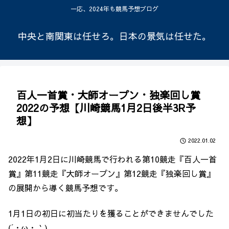
一応、2024年も競馬予想ブログ
中央と南関東は任せろ。日本の景気は任せた。
百人一首賞・大師オープン・独楽回し賞
2022の予想【川崎競馬1月2日後半3R予
想】
2022.01.02
2022年1月2日に川崎競馬で行われる第10競走『百人一首
賞』第11競走『大師オープン』第12競走『独楽回し賞』
の展開から導く競馬予想です。
1月1日の初日に初当たりを獲ることができませんでした
(´・ω・｀)